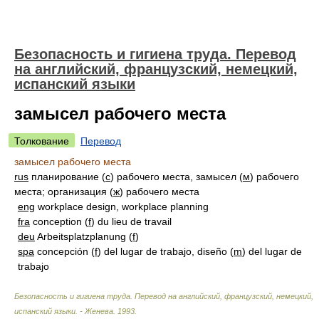
Безопасность и гигиена труда. Перевод
на английский, французский, немецкий,
испанский языки
замысел рабочего места
Толкование
Перевод
замысел рабочего места
rus
планирование (
с
) рабочего места, замысел (
м
) рабочего
места; организация (
ж
) рабочего места
eng
workplace design, workplace planning
fra
conception (
f
) du lieu de travail
deu
Arbeitsplatzplanung (
f
)
spa
concepción (
f
) del lugar de trabajo, diseño (
m
) del lugar de
trabajo
Безопасность и гигиена труда. Перевод на английский, французский, немецкий,
испанский языки. - Женева
.
1993
.