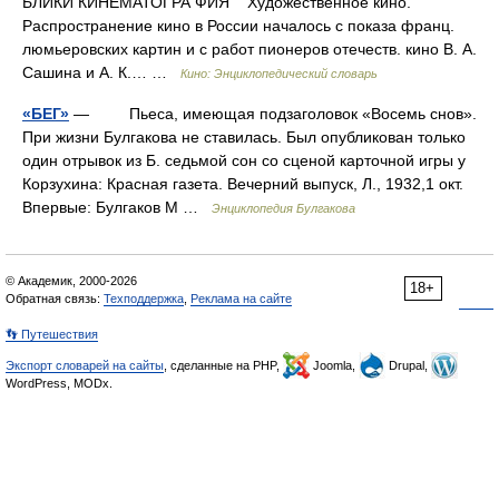
БЛИКИ КИНЕМАТОГРА ФИЯ Художественное кино.
Распространение кино в России началось с показа франц.
люмьеровских картин и с работ пионеров отечеств. кино В. А.
Сашина и А. К.… …
Кино: Энциклопедический словарь
«БЕГ»
— Пьеса, имеющая подзаголовок «Восемь снов».
При жизни Булгакова не ставилась. Был опубликован только
один отрывок из Б. седьмой сон со сценой карточной игры у
Корзухина: Красная газета. Вечерний выпуск, Л., 1932,1 окт.
Впервые: Булгаков М …
Энциклопедия Булгакова
© Академик, 2000-2026
18+
Обратная связь:
Техподдержка
,
Реклама на сайте
👣 Путешествия
Экспорт словарей на сайты
, сделанные на PHP,
Joomla,
Drupal,
WordPress, MODx.