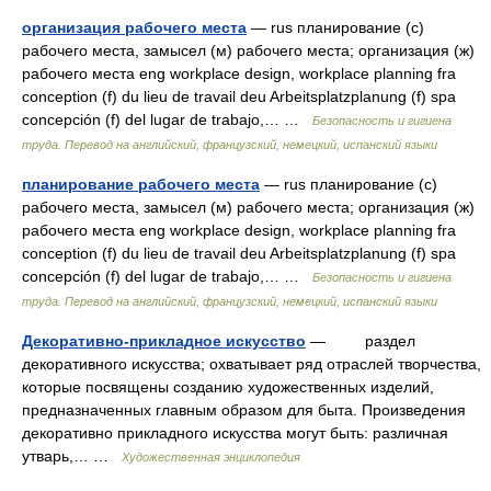
организация рабочего места
— rus планирование (с)
рабочего места, замысел (м) рабочего места; организация (ж)
рабочего места eng workplace design, workplace planning fra
conception (f) du lieu de travail deu Arbeitsplatzplanung (f) spa
concepción (f) del lugar de trabajo,… …
Безопасность и гигиена
труда. Перевод на английский, французский, немецкий, испанский языки
планирование рабочего места
— rus планирование (с)
рабочего места, замысел (м) рабочего места; организация (ж)
рабочего места eng workplace design, workplace planning fra
conception (f) du lieu de travail deu Arbeitsplatzplanung (f) spa
concepción (f) del lugar de trabajo,… …
Безопасность и гигиена
труда. Перевод на английский, французский, немецкий, испанский языки
Декоративно-прикладное искусство
— раздел
декоративного искусства; охватывает ряд отраслей творчества,
которые посвящены созданию художественных изделий,
предназначенных главным образом для быта. Произведения
декоративно прикладного искусства могут быть: различная
утварь,… …
Художественная энциклопедия